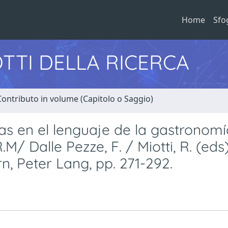
Home
Sfo
TTI DELLA RICERCA
Contributo in volume (Capitolo o Saggio)
s en el lenguaje de la gastronomía
M/ Dalle Pezze, F. / Miotti, R. (eds)
, Peter Lang, pp. 271-292.