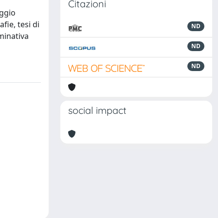
Citazioni
aggio
fie, tesi di
ND
minativa
ND
ND
social impact