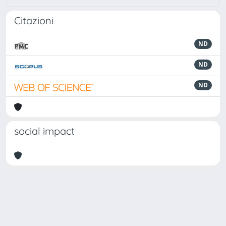
Citazioni
ND
ND
ND
social impact