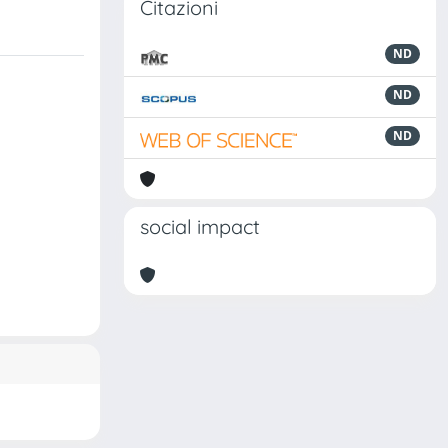
Citazioni
ND
ND
ND
social impact