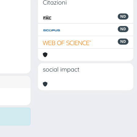
Citazioni
ND
ND
ND
social impact