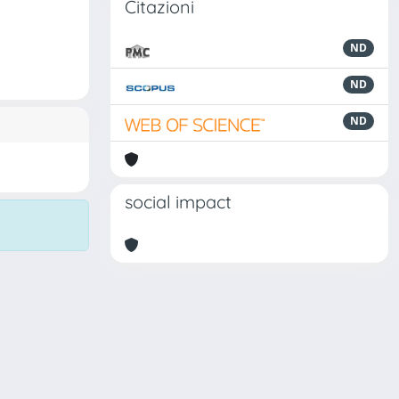
Citazioni
ND
ND
ND
social impact