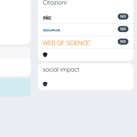
Citazioni
ND
ND
ND
social impact