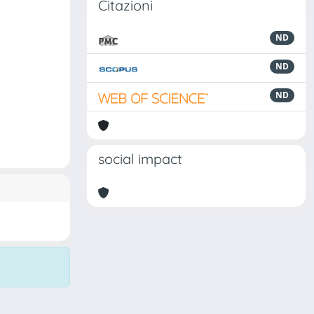
Citazioni
ND
ND
ND
social impact