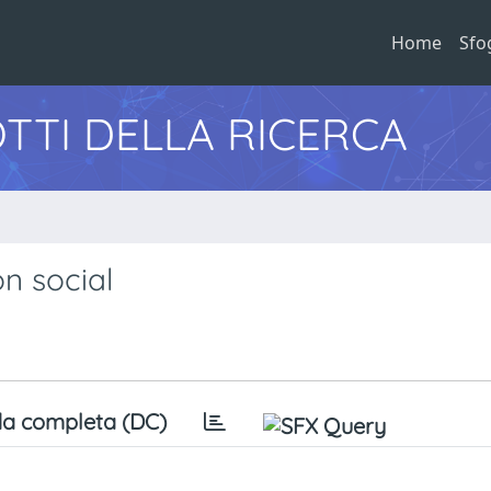
Home
Sfo
TTI DELLA RICERCA
n social
a completa (DC)