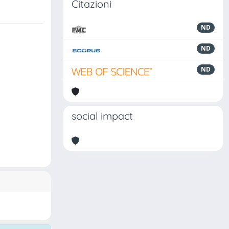
Citazioni
ND
ND
ND
social impact