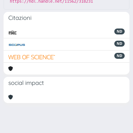
https://hdl.handle.net/11562/318231
Citazioni
ND
ND
ND
social impact