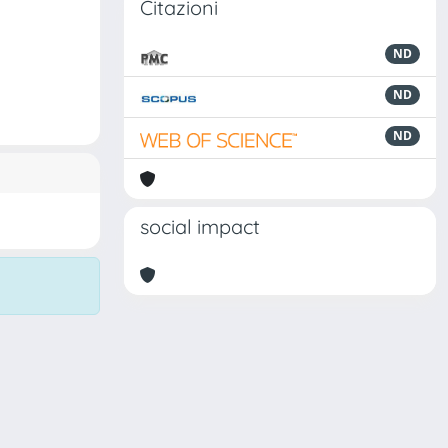
Citazioni
ND
ND
ND
social impact