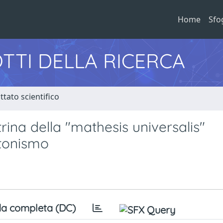
Home
Sfo
TTI DELLA RICERCA
tato scientifico
ttrina della "mathesis universalis"
atonismo
a completa (DC)