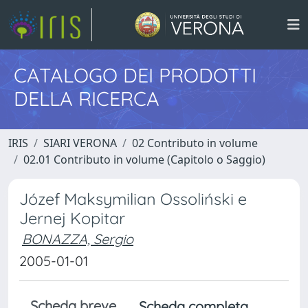
CATALOGO DEI PRODOTTI
DELLA RICERCA
IRIS
SIARI VERONA
02 Contributo in volume
02.01 Contributo in volume (Capitolo o Saggio)
Józef Maksymilian Ossoliński e
Jernej Kopitar
BONAZZA, Sergio
2005-01-01
Scheda breve
Scheda completa