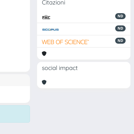
Citazioni
ND
ND
ND
social impact