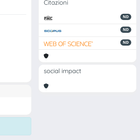
Citazioni
ND
ND
ND
social impact