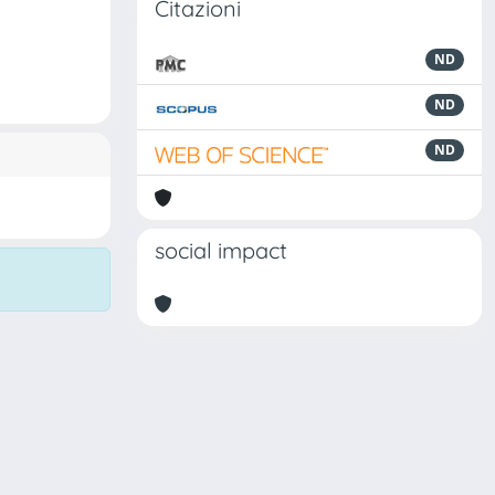
Citazioni
ND
ND
ND
social impact