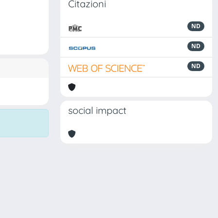
Citazioni
ND
ND
ND
social impact