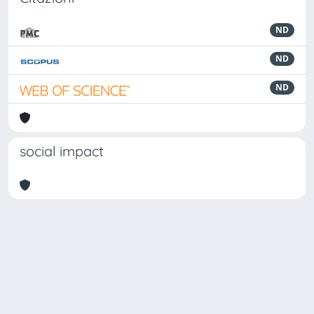
ND
ND
ND
social impact
Powered by
IRIS
-
about IRIS
-