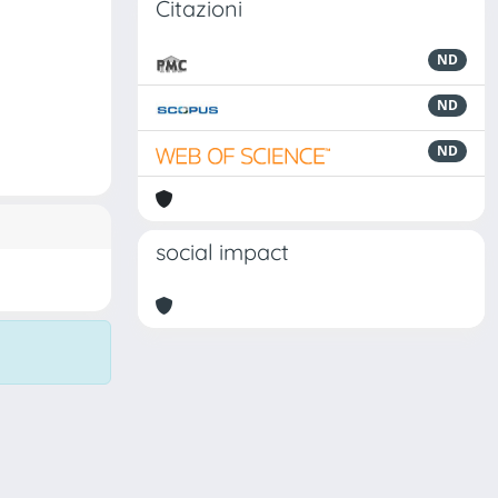
Citazioni
ND
ND
ND
social impact