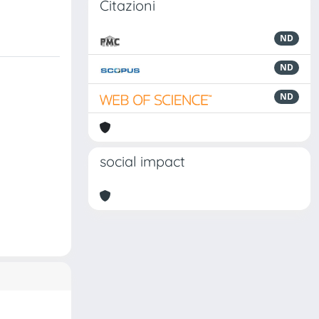
Citazioni
ND
ND
ND
social impact