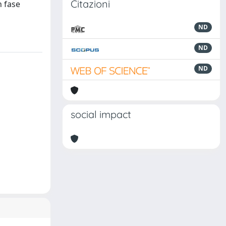
Citazioni
n fase
ND
ND
ND
social impact