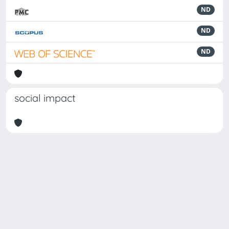
ND
ND
ND
social impact
Powered by
IRIS
-
about IRIS
-
Utilizzo dei cookie
-
Privacy
Copyright © 2026