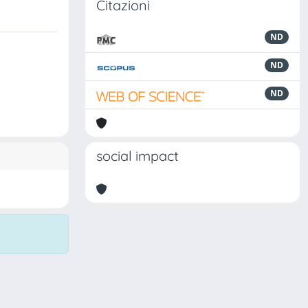
Citazioni
ND
ND
ND
social impact