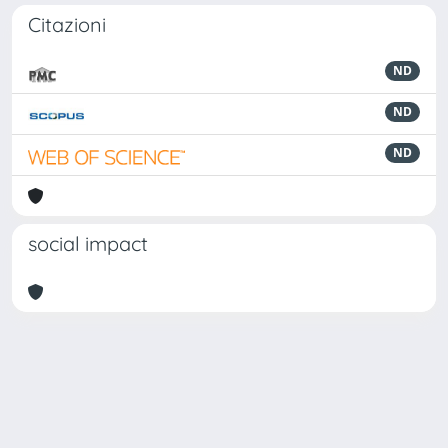
Citazioni
ND
ND
ND
social impact