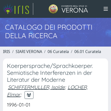
CATALOGO DEI PRODOTTI
DELLA RICERCA
IRIS
SIARI VERONA
06 Curatela
06.01 Curatela
Koerpersprache/Sprachkoerper.
Semiotische Interferenzen in der
Literatur der Moderne
SCHIFFERMULLER, Isolde
;
LOCHER,
Elmar
;
1996-01-01