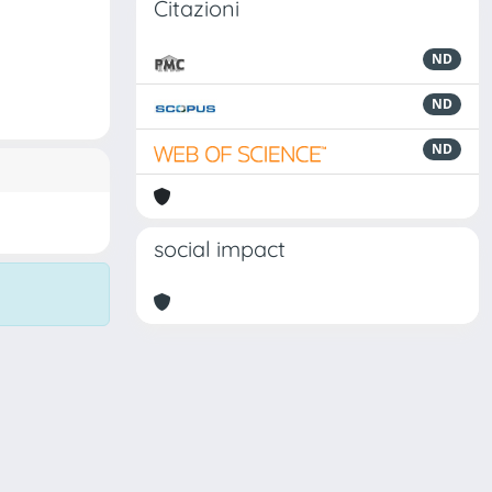
Citazioni
ND
ND
ND
social impact