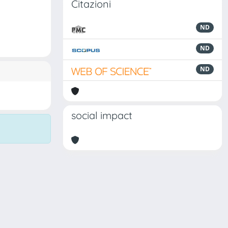
Citazioni
ND
ND
ND
social impact