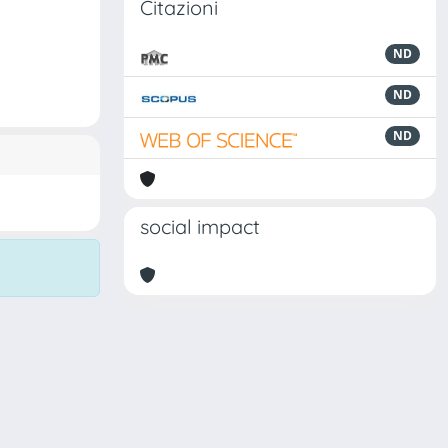
Citazioni
ND
ND
ND
social impact