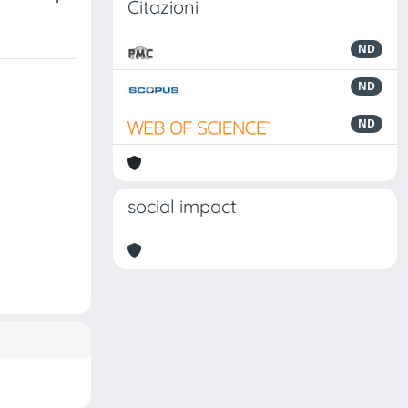
Citazioni
ND
ND
ND
social impact