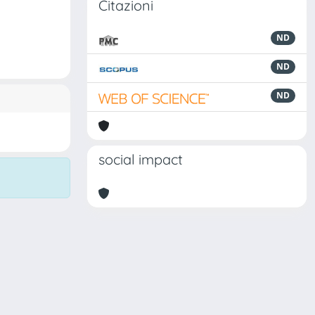
Citazioni
ND
ND
ND
social impact