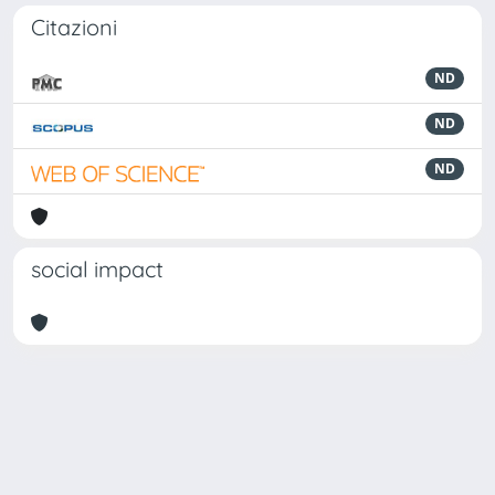
Citazioni
ND
ND
ND
social impact