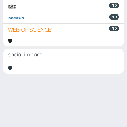
ND
ND
ND
social impact
Powered by
IRIS
-
about IRIS
-
Utilizzo dei cookie
-
Privacy
Copyright © 2026