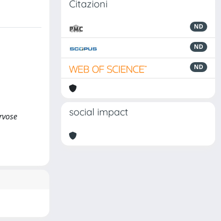
Citazioni
ND
ND
ND
social impact
rvose