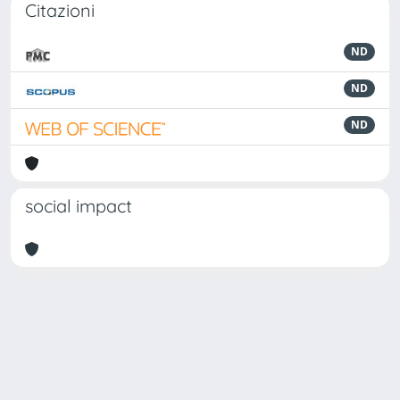
Citazioni
ND
ND
ND
social impact
Powered by
IRIS
-
about IRIS
-