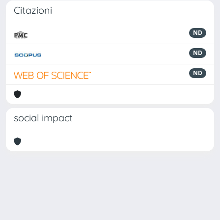
Citazioni
ND
ND
ND
social impact