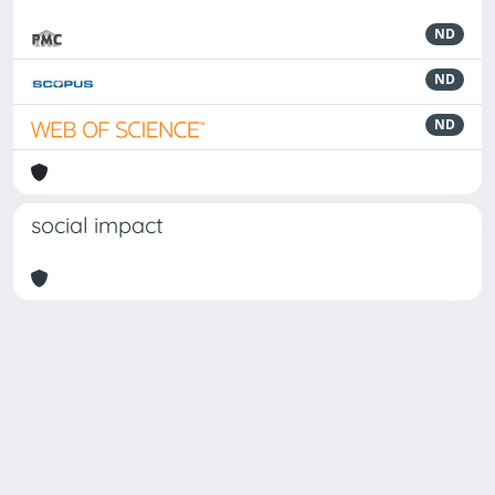
ND
ND
ND
social impact
Powered by
IRIS
-
about IRIS
-
Utilizzo dei cookie
-
Privacy
Copyright © 2026