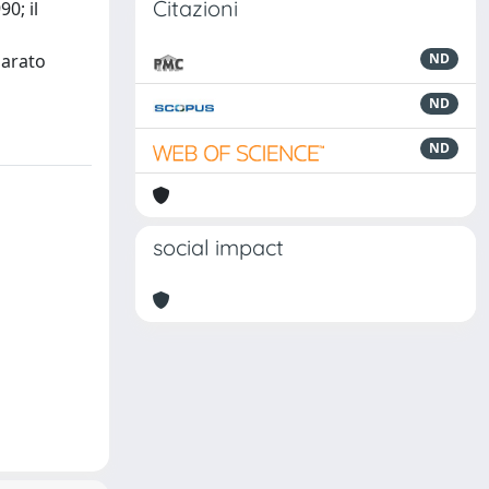
Citazioni
0; il
parato
ND
ND
ND
social impact