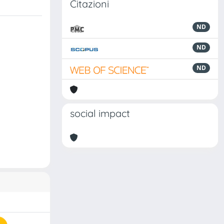
Citazioni
ND
ND
ND
social impact