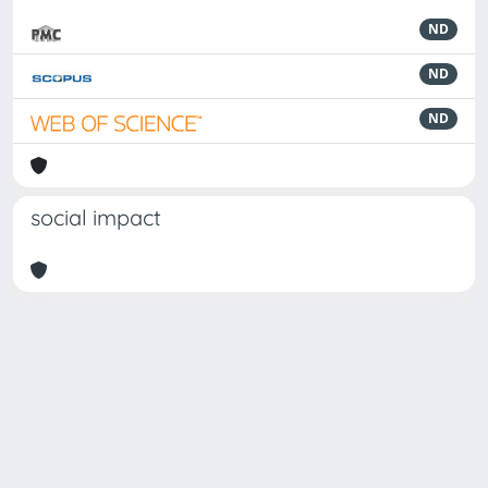
ND
ND
ND
social impact
Powered by
IRIS
-
about IRIS
-
Utilizzo dei cookie
-
Privacy
Copyright © 2026