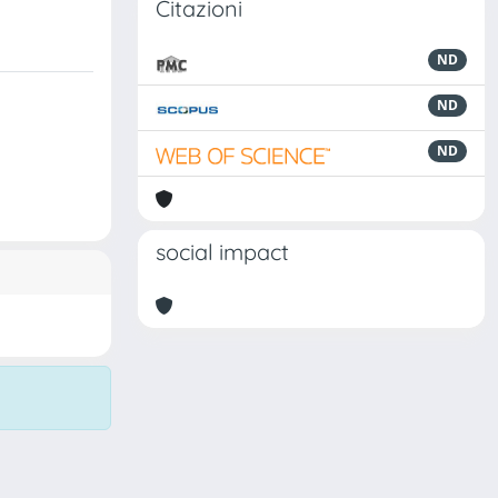
Citazioni
ND
ND
ND
social impact