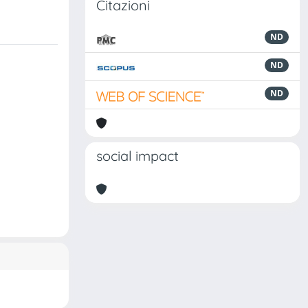
Citazioni
ND
ND
ND
social impact