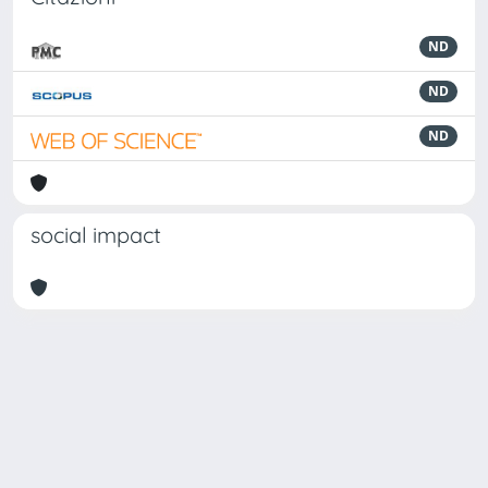
ND
ND
ND
social impact
Powered by
IRIS
-
about IRIS
-