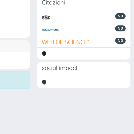
Citazioni
ND
ND
ND
social impact