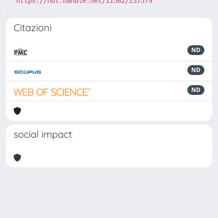
https://hdl.handle.net/11562/237579
Citazioni
ND
ND
ND
social impact