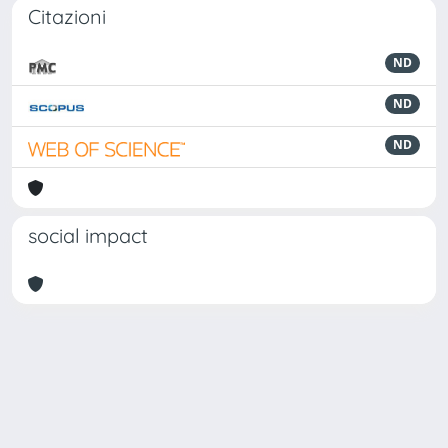
Citazioni
ND
ND
ND
social impact