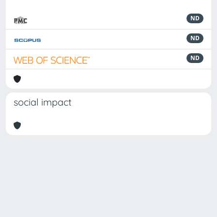
ND
ND
ND
social impact
Powered by
IRIS
-
about IRIS
-