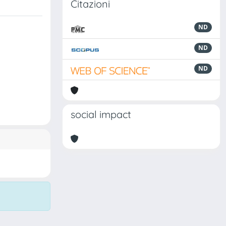
Citazioni
ND
ND
ND
social impact