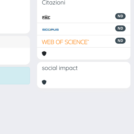
Citazioni
ND
ND
ND
social impact