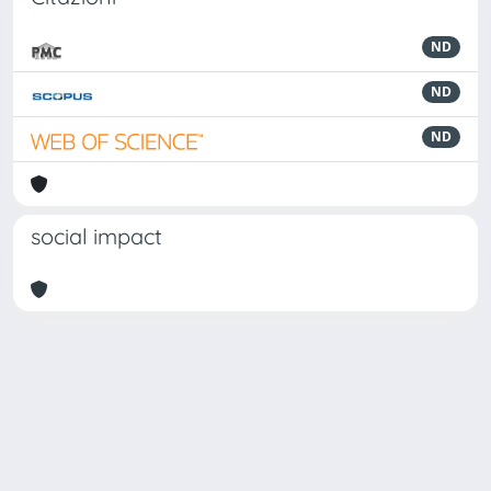
ND
ND
ND
social impact
Powered by
IRIS
-
about IRIS
-