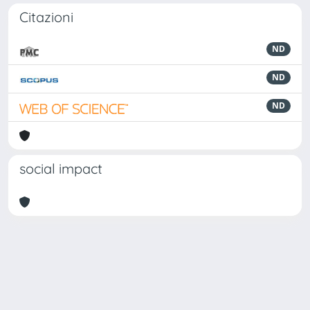
Citazioni
ND
ND
ND
social impact