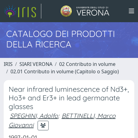
CATALOGO DEI PRODOTTI
DELLA RICERCA
IRIS
SIARI VERONA
02 Contributo in volume
02.01 Contributo in volume (Capitolo o Saggio)
Near infrared luminescence of Nd3+,
Ho3+ and Er3+ in lead germanate
glasses
SPEGHINI, Adolfo
;
BETTINELLI, Marco
Giovanni
1997-01-01