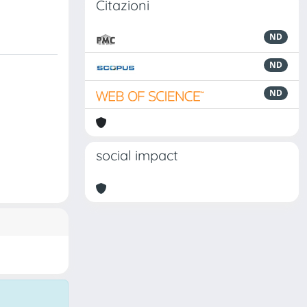
Citazioni
ND
ND
ND
social impact